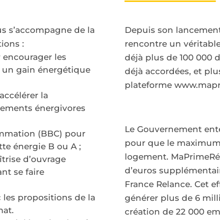
us s’accompagne de la
Depuis son lancement 
ions :
rencontre un véritabl
r encourager les
déjà plus de 100 000
 un gain énergétique
déjà accordées, et plu
plateforme
www.mapri
accélérer la
ogements énergivores
Le Gouvernement ente
mmation (BBC) pour
pour que le maximum 
tte énergie B ou A ;
logement. MaPrimeRéno
trise d’ouvrage
d’euros supplémentair
nt se faire
France Relance. Cet e
les propositions de la
générer plus de 6 mill
mat.
création de 22 000 emp